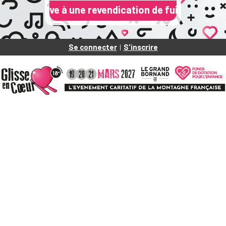
ative à une revendication de fuite de données du F
Se connecter
S'inscrire
|