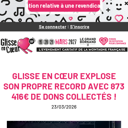
tion relative à une revendication de fuite de donné
Se connecter
S'inscrire
|
GLISSE EN CŒUR EXPLOSE
SON PROPRE RECORD AVEC 873
416€ DE DONS COLLECTÉS !
23/03/2026