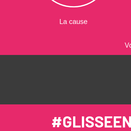
La cause
V
#GLISSEE