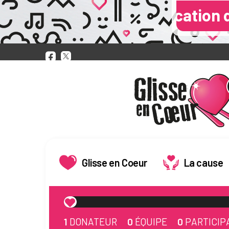
vendication de fuite de données 
Glisse en Coeur
La cause
1
DONATEUR
0
ÉQUIPE
0
PARTICIP