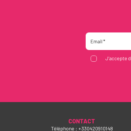
J’accepte d
CONTACT
Téléphone : +330420910148