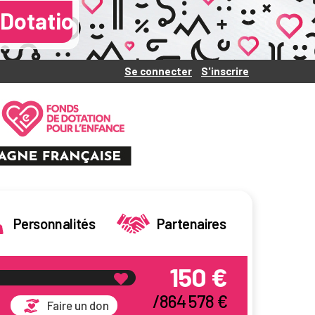
ce - Cliquez sur le slider pour 
Se connecter
S'inscrire
|
Personnalités
Partenaires
150 €
/864 578 €
Faire un don