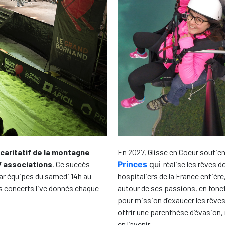
En 2027, Glisse en Coeur soutien
aritatif de la montagne
Princes
qui
réalise les rêves 
7 associations
. Ce succès
hospitaliers de la France entiè
par équipes du samedi 14h au
autour de ses passions, en fonct
s concerts live donnés chaque
pour mission d’exaucer les rêve
offrir une parenthèse d’évasion, 
en l’avenir.