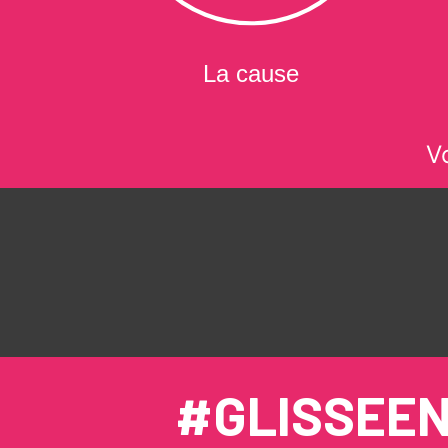
La cause
V
#GLISSEE