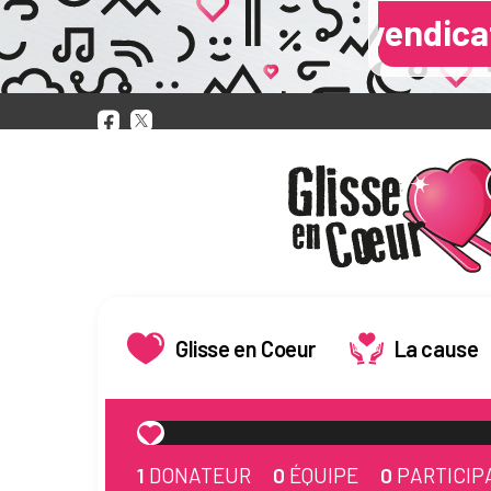
ne revendication de fuite de don
Glisse en Coeur
La cause
1
DONATEUR
0
ÉQUIPE
0
PARTICIP