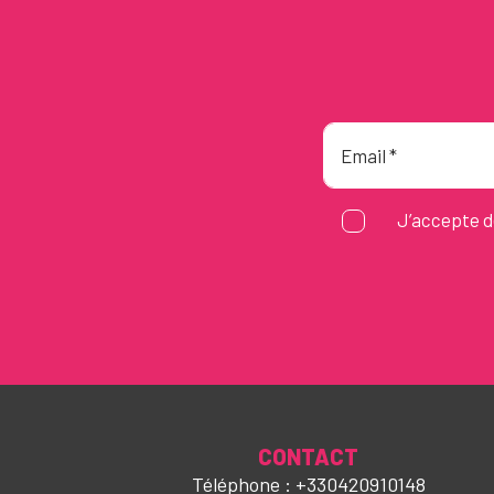
J’accepte d
CONTACT
Téléphone : +330420910148