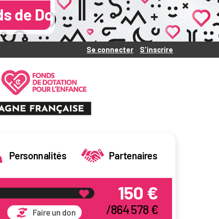
’Enfance - Cliquez sur le slider 
Se connecter
S'inscrire
|
Personnalités
Partenaires
150 €
/864 578 €
Faire un don