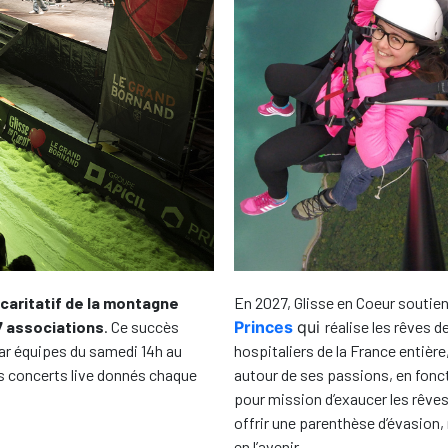
En 2027, Glisse en Coeur soutien
aritatif de la montagne
Princes
qui
réalise les rêves 
7 associations
. Ce succès
hospitaliers de la France entiè
par équipes du samedi 14h au
autour de ses passions, en fonct
s concerts live donnés chaque
pour mission d’exaucer les rêve
offrir une parenthèse d’évasion, 
en l’avenir.