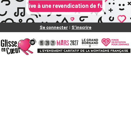
lative à une revendication de fuite de données du F
Se connecter
S'inscrire
|