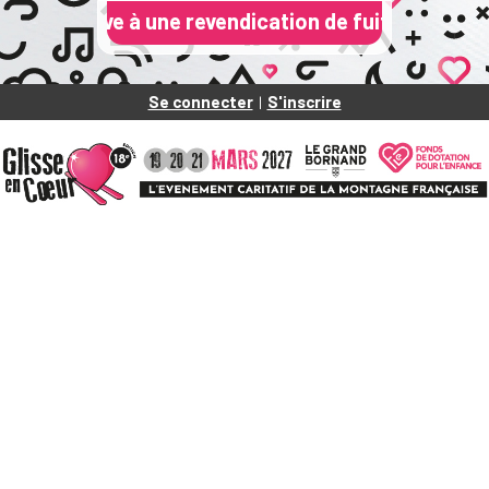
ative à une revendication de fuite de données du Fo
Se connecter
S'inscrire
|